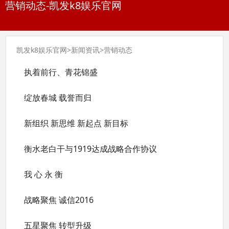
营销动态-凯发k8娱乐官网
凯发k8娱乐官网
>
新闻资讯
>
营销动态
执着前行、青花锦盛
绽放春城 载誉而归
新组织 新思维 新起点 新目标
衡水老白干与1919达成战略合作协议
我 心 永 衡
战略聚焦 诚信2016
五星聚焦 转型升级