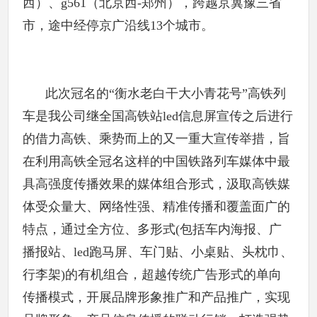
西）、g561（北京西-郑州），跨越京冀豫三省
市，途中经停京广沿线13个城市。
此次冠名的“衡水老白干大小青花号”高铁列
车是我公司继全国高铁站led信息屏宣传之后进行
的借力高铁、乘势而上的又一重大宣传举措，旨
在利用高铁全冠名这样的中国铁路列车媒体中最
具高强度传播效果的媒体组合形式，汲取高铁媒
体受众量大、网络性强、精准传播和覆盖面广的
特点，通过全方位、多形式(包括车内海报、广
播报站、led跑马屏、车门贴、小桌贴、头枕巾、
行李架)的有机组合，超越传统广告形式的单向
传播模式，开展品牌形象推广和产品推广，实现