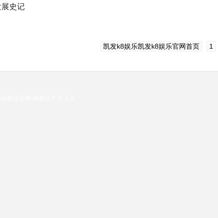
发展史记
凯发k8娱乐凯发k8娱乐官网首页
1
水老白干凯发k8娱乐官网-喝老白干 不上头