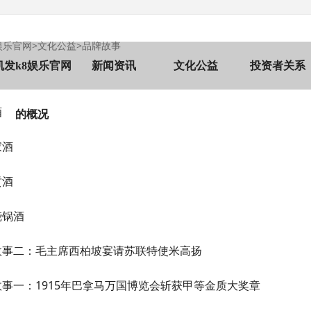
娱乐官网
>
文化公益
>
品牌故事
凯发k8娱乐官网
新闻资讯
文化公益
投资者关系
酒
的概况
家酒
贡酒
烧锅酒
故事二：毛主席西柏坡宴请苏联特使米高扬
事一：1915年巴拿马万国博览会斩获甲等金质大奖章