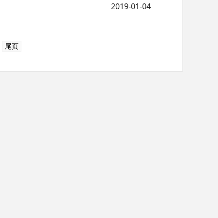
2019-01-04
尾页