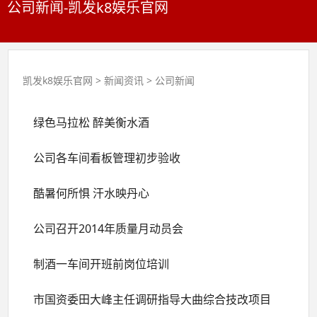
公司新闻-凯发k8娱乐官网
凯发k8娱乐官网
>
新闻资讯
>
公司新闻
绿色马拉松 醉美衡水酒
公司各车间看板管理初步验收
酷暑何所惧 汗水映丹心
公司召开2014年质量月动员会
制酒一车间开班前岗位培训
市国资委田大峰主任调研指导大曲综合技改项目