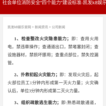
社会单位消防安全“四个能力”建设标准-凯发k8娱
凯发k8娱乐官网
>
新闻资讯
>
公司新闻
1
、检查整改火灾隐患能力；
即：查用火用
电，禁违章操作；查通道出口，禁堵塞封闭；查
设施器材，禁损坏挪用；查重点部位，禁失控漏
管。
2
、扑救初起火灾能力；
即：发现火灾后，起
火部位员工
1
分钟内形成第一灭火力量；火灾确
认后，单位
3
分钟内形成第二灭火力量。
3
、组织疏散逃生能力；
即
:
熟悉疏散通道，