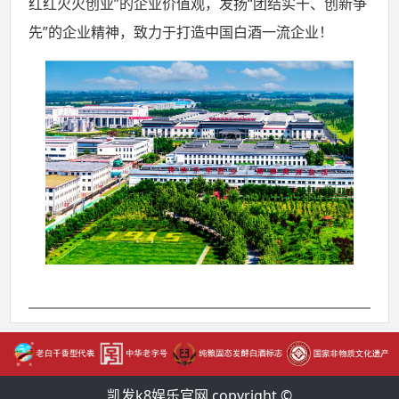
红红火火创业”的企业价值观，发扬“团结实干、创新争
先”的企业精神，致力于打造中国白酒一流企业！
凯发k8娱乐官网 copyright ©