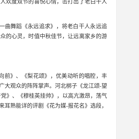
干人欢度双节的喜悦心情，击打出了老白干人
，一曲舞蹈《永远追求》，将老白干人永远追
观众的心灵，时值中秋佳节，让远离家乡的游
永向前》、《梨花颂》，优美动听的唱腔，丰
广大观众的阵阵掌声。河北梆子《龙江颂-望
产党》、《穆桂英挂帅》，以高亢激昂，荡气
来耳熟能详的评剧《花为媒-报花名》选段，