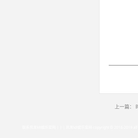
上一篇：
联系凯发k8娱乐官网
| | | 凯发k8娱乐官网 copyright © 2018-201