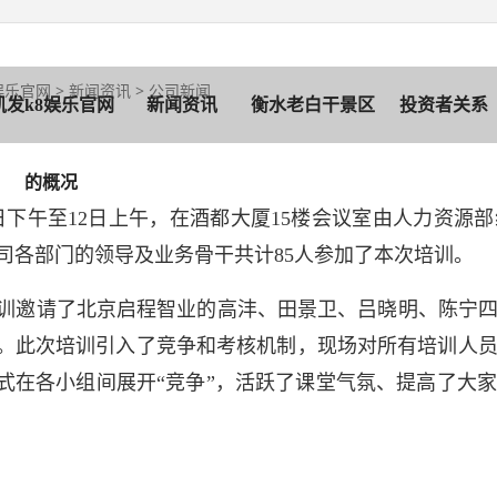
娱乐官网
>
新闻资讯
>
公司新闻
凯发k8娱乐官网
新闻资讯
衡水老白干景区
投资者关系
的概况
日
下午至12日上午，在酒都大厦15楼会议室由人力资源
司各部门的领导及业务骨干共计85人参加了本次培训。
训邀请了北京启程智业的高沣、田景卫、吕晓明、陈宁
。此次培训引入了竞争和考核机制，现场对所有培训人
式在各小组间展开“竞争”，活跃了课堂气氛、提高了大