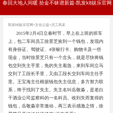
春回大地人间暖 拾金不昧谱新篇-凯发k8娱乐官网
凯发k8娱乐官网
>
文化公益
>
员工风采
2015年2月4日立春时节，早上在上班的班车
上，包二车间员工徐景芝捡到一个钱包，发现内
有身份证、驾驶证、4张银行卡、购物卡及一些
现金，当时徐景芝只有一个念头，就是尽快将钱
包交到失主手里，免的失主着急，来到车间立马
交到了工段长手里，又由工段长交到车间主任手
里。王宝海主任根据钱包失主信息，多方努力联
系，终于找到了失主。失主名叫岳敬淼，是老白
干酒业公司监察科的一名科员。收到失而复得的
钱包，岳敬淼非常激动，再三表示感激之情，徐