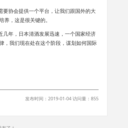
需要协会提供一个平台，让我们跟国外的大
培养，这是很关键的。
近几年，日本清酒发展迅速，一个国家经济
律，我们现在处在这个阶段，谋划如何国际
发布时间：2019-01-04 访问量：855