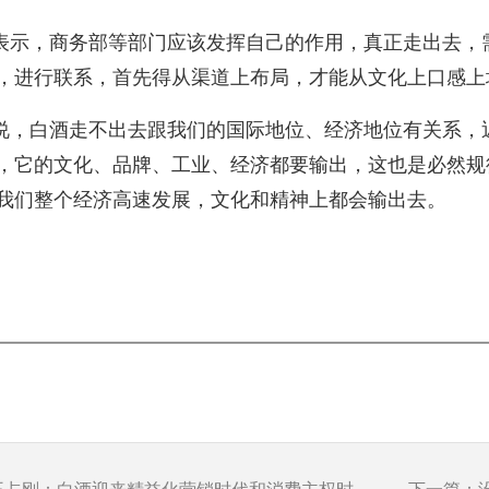
表示，商务部等部门应该发挥自己的作用，真正走出去，
，进行联系，首先得从渠道上布局，才能从文化上口感上
说，白酒走不出去跟我们的国际地位、经济地位有关系，
，它的文化、品牌、工业、经济都要输出，这也是必然规
我们整个经济高速发展，文化和精神上都会输出去。