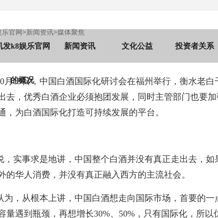
娱乐官网
>
新闻资讯
>
媒体聚焦
凯发k8娱乐官网
新闻资讯
文化公益
投资者关系
的概况
6年10月19日，中国白酒国际化研讨会在福州举行，衡水
出去，优秀白酒企业必须抱团发展，同时主管部门也要加
通，为白酒国际化打造可持续发展的平台。
说，实事求是地讲，中国整个白酒并没有真正走出去，如果
外的华人消费，并没有真正融入西方的主流社会。
认为，从根本上讲，中国白酒想走向国际市场，首要的一
容量遇到瓶颈，再想增长30%、50%，只有国际化，所