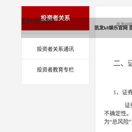
投资者关系
凯发k8娱乐官网
凯发k8
凯发k8娱乐官网
投资者关系通讯
二、
投资者教育专栏
1
、证
证券投
不确定性。
为“总风险