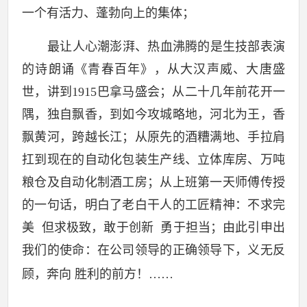
一个有活力、蓬勃向上的集体；
最让人心潮澎湃、热血沸腾的是生技部表演
的诗朗诵《青春百年》，从大汉声威、大唐盛
世，讲到
1915
巴拿马盛会；从二十几年前花开一
隅，独自飘香，到如今攻城略地，河北为王，香
飘黄河，跨越长江；从原先的酒糟满地、手拉肩
扛到现在的自动化包装生产线、立体库房、万吨
粮仓及自动化制酒工房；从上班第一天师傅传授
的一句话，明白了老白干人的工匠精神：不求完
美
但求极致，敢于创新
勇于担当；由此引申出
我们的使命：在公司领导的正确领导下，义无反
顾，奔向
胜利的前方！
……