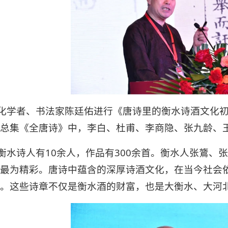
化学者、书法家陈廷佑进行《唐诗⾥的衡水诗酒文化
总集《全唐诗》中，李白、杜甫、李商隐、张九龄、
衡水诗人有10余人，作品有300余首。衡水人张鷟、
最为精彩。唐诗中蕴含的深厚诗酒文化，在当今社会
。这些诗章不仅是衡水酒的财富，也是大衡水、大河