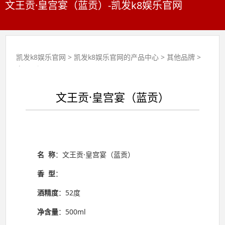
文王贡·皇宫宴（蓝贡）-凯发k8娱乐官网
凯发k8娱乐官网
>
凯发k8娱乐官网的产品中心
>
其他品牌
>
文王贡酒
文王贡·皇宫宴（蓝贡）
名 称
：文王贡·皇宫宴（蓝贡）
香 型
：
酒精度
：52度
净含量
：500ml