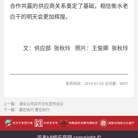
合作共赢的供应商关系奠定了基础，相信衡水老
白干的明天会更加辉煌。
文：供应部
张秋玲
照片：王俊卿
张秋玲
发布时间：2019-01-03 访问量：9007
上一篇：
酒业公司召开文化宣传会议
下一篇：
赢在执行 重在执行
凯发k8娱乐官网 copyright ©