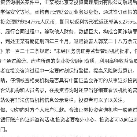
资咨询相关案件中，王某被北京某投资管理集团有限公司解聘后，于
小学保安室等地，虚构自己理财公司业务员身份，通过签订虚假
投资理财款34万元人民币，期间以返利等形式返还郭某5.2万
订、履行合同过程中，骗取他人财务，数额巨大，构成合同诈骗
定，判处王某有期徒刑四年三个月，退赔被害人郭某二十八万余
》第一百二十二条规定：“未经国务院证券监督管理机构批准，
分子通过编造、虚构所谓的专业投资顾问资质，利用高额收益骗
资者在投资咨询过程中一定要时刻保持警惕，提高风险防范意识
眼睛，仔细核查相关机构是否具有中国证监会许可的从事证券投
合法机构和人员名录，在投资咨询时还应当仔细查看该机构的营
网站设有非法仿冒机构信息公示专栏，投资者可以予以关注。
惕，切勿向对方个人账户汇款。合法证券投资咨询机构一般通过
银行账户的证券咨询活动,投资者要格外小心。投资者可以向证
部门。