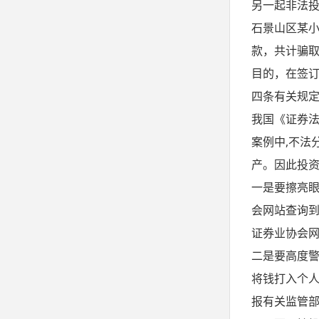
另一起非法投
石景山区某
款，共计骗取
目的，在签
四条有关规
我国《证券法
案例中,不法
产。因此投
一是要擦亮
会网站查询到
证券业协会
二是要高度警
将钱打入个人
报有关监管