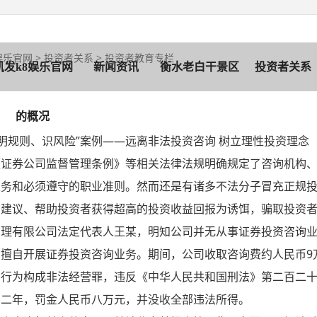
娱乐官网
>
投资者关系
>
投资者教育专栏
凯发k8娱乐官网
新闻资讯
衡水老白干景区
投资者关系
的概况
·明规则、识风险”案例——远离非法投资咨询 树立理性投资理念
《证券公司监督管理条例》等相关法律法规明确规定了咨询机构
义务和必须遵守的职业准则。然而还是有诸多不法分子冒充正规
询建议、帮助投资者获得超高的投资收益回报为诱饵，骗取投资
管理有限公司法定代表人王某，明知公司并无从事证券投资咨询
擅自开展证券投资咨询业务。期间，公司收取咨询费约人民币9
的行为构成非法经营罪，违反《中华人民共和国刑法》第二百二
刑二年，罚金人民币八万元，并没收全部违法所得。