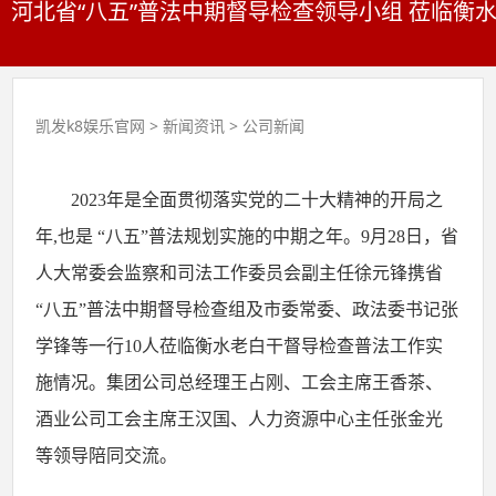
河北省“八五”普法中期督导检查领导小组 莅临衡水
凯发k8娱乐官网
>
新闻资讯
>
公司新闻
2023年是全面贯彻落实党的二十大精神的开局之
年,
也
是
“八五”普法规划实施的中期之年。9月28日，省
人大常委会监察和司法工作委员会副主任徐元锋
携省
“八五”普法中期督导检查组及
市委常委、政法委书记张
学锋
等
一行
10人
莅临衡水老白干
督导检查普法工作实
施情况
。
集团公司总经理王占刚、工会主席王香茶、
酒业公司工会主席王汉国、人力资源中心主任张金光
等领导陪同交流。