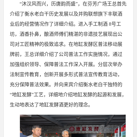
“沐汉风而兴，历唐韵而盛”
，在芬芳广场王总首先
介绍了衡水老白干历史发展以及并购联想旗下丰联酒
业后的经营情况作了详细介绍。
进入手工制酒
8号工
坊，
酒香扑鼻，
酿酒师傅们
精湛
的非遗技艺
展现出
公
司
对工匠精神的极致追求。
在地缸发酵区普法移动展
牌前，王总详细介绍了公司普法工作实施情况，通过
加强组织领导、保障普法工作深入开展。分层次举办
法制宣传教育，创新开展多形式普法宣传教育活动，
充分保障普法效果。并向来宾介绍
衡水老白干独特的
“地缸发酵”工艺
，
详细地介绍地缸发酵的起源和发展，
生动地表达了地缸发酵酒更好的理念。