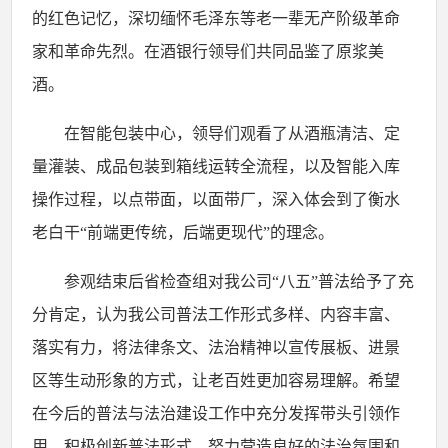
的红色记忆，深切缅怀毛泽东等老一辈无产阶级革命
家和革命先烈。在酒银行领导们共同品鉴了原浆美
酒。
在智能包装中心，领导们观看了从酒瓶清洁、定
量灌装、成品包装到箱线运转全流程，以及智能入库
操作过程，
以点带面，以面带厂
，深入体会到了衡水
老白干
“前端更传统，后端更现代”的理念
。
参观结束后
省检查组对我
公司
“八五”普法给予了充
分肯定，认为我
公司
普法工作形式多样、内容丰富、
落实有力，将法律条文、法治精神以宣传展板、进
景
区
等生动形象的方式，让老百姓更加容易理解。希望
在今后的普法与法治建设工作中充分发挥带头引领作
用，积极创新普法形式，努力营造良好的法治氛围和