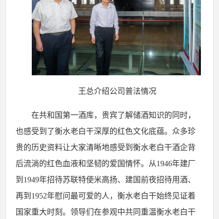
王总介绍公司普法情况
在共和国第一酒库，贵宾了解储酒知识的同时，
也感受到了衡水老白干深厚的红色文化底蕴
。
众多珍
贵的历史资料让大家清晰地感受到衡水老白干酒企背
后流淌的红色血液和坚韧的爱国情怀
。
从
1946年建厂
到1949年招待苏联特使米高扬、建国前夜招待用酒、
再到1952年慰问最可爱的人，衡水老白干始终见证着
国家重大时刻。领导们
在参观中
共同重温衡水老白干