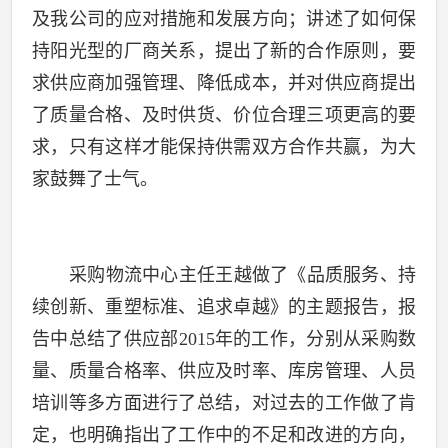
及我公司的应对措施和发展方向；讲述了如何保
持阳光型的厂商关系，提出了新的合作原则，要
求供应商加强管理、降低成本，并对供应商提出
了质量合格、及时供货、价位合理三项更高的要
求，只有这样才能保持供需双方合作共赢，为大
家鼓舞了士气。
采购物流中心主任王越做了《品质服务、持
续创新、重塑标准、追求卓越》的主题报告，报
告中总结了供应部2015年
的工作，分别从采购数
量、质量合格率、供应及时率、库房管理、人员
培训等多方面进行了总结，对过去的工作做了肯
定，也明确指出了工作中的不足和改进的方向，