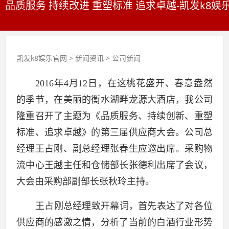
品质服务 持续改进 重塑标准 追求卓越-凯发k8娱
凯发k8娱乐官网
>
新闻资讯
>
公司新闻
2016
年4月12日
，在这桃花盛开、春意盎然
的季节，在美丽的衡水湖畔龙源大酒店，我公司
隆重召开了主题为《品质服务、持续创新、重塑
标准、追求卓越》的第三届供应商大会。公司总
经理王占刚、副总经理张春生应邀出席。采购物
流中心王越主任和仓储部长张德利出席了会议，
大会由采购部副部长张秋玲主持。
王占刚总经理致开幕词，首先表达了对各位
供应商的感激之情，分析了当前的白酒行业形势