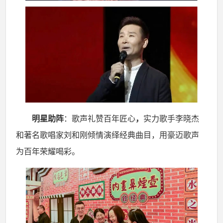
明星助阵
：
歌声礼赞百年匠心
，
实力歌手李晓杰
和著名歌唱家刘和刚倾情演绎经典曲目，用豪迈歌声
为百年荣耀喝彩。