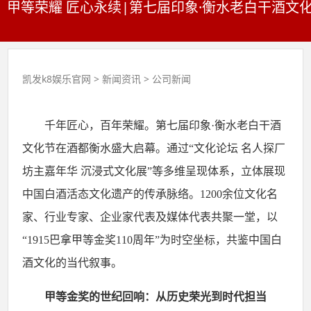
甲等荣耀 匠心永续|第七届印象·衡水老白干酒文
凯发k8娱乐官网
>
新闻资讯
>
公司新闻
千年匠心
，百年荣耀。第七届印象
·衡水老白干酒
文化节在酒都衡水盛大启幕。通过“文化论坛 名人探厂
坊主嘉年华 沉浸式文化展”等多维呈现体系，立体展现
中国白酒活态文化遗产的传承脉络。1200余位文化名
家、行业专家、企业家代表及媒体代表共聚一堂，以
“1915巴拿甲等金奖110周年”为时空坐标，共鉴中国白
酒文化的当代叙事。
甲等金奖的世纪回响：从历史荣光到时代担当