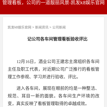
管理看板，公司的一道靓丽风景-凯发k8娱乐官网
凯发k8娱乐官网
>
新闻资讯
>
公司新闻
记公司各车间管理看板验收评比
12
月16日
，
酒业公司王建忠主席组织各车间
主任及职工代表，对近期公司广泛推行的看板管
理工作参观、学习并进行验收、评比。
进入各车间，展现在眼前的均是一种整洁、
规范、耳目一新的面貌。各车间生产环境的改
变，真实反映了看板管理取得的卓越成效。