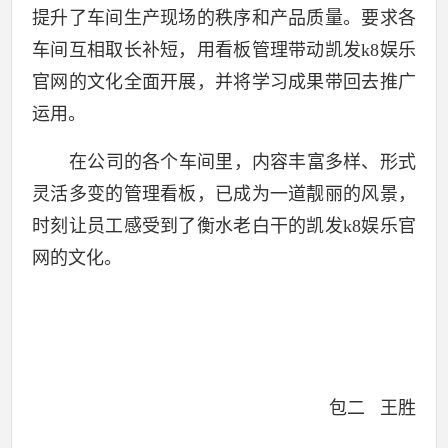
提升了车间生产现场的秩序和产品质量。要求各
车间互相取长补短，用看板管理带动凯发k8娱乐
官网的文化全面开展，并将学习成果带回去推广
运用。
在公司的各个车间里，内容丰富多样、形式
灵活多变的管理看板，已成为一道靓丽的风景，
时刻让员工感受到了衡水老白干的凯发k8娱乐官
网的文化。
包二
王胜