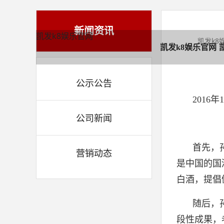
新闻资讯
凯发k8娱乐官网
凯发k8
凯发k8娱乐官网
公示公告
201
公司新闻
首先，
营销动态
是中国的国
白酒，提倡
随后，
段性成果，