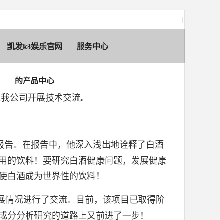
|
凯发k8娱乐官网
服务中心
的产品中心
，来我公司开展技术交流。
报告。在报告中，他深入浅出地诠释了白酒
用的饮料！要研究白酒健康问题，发展健康
使白酒成为世界性的饮料！
进展情况进行了交流。目前，该项目已取得阶
成分分析研究的道路上又前进了一步！