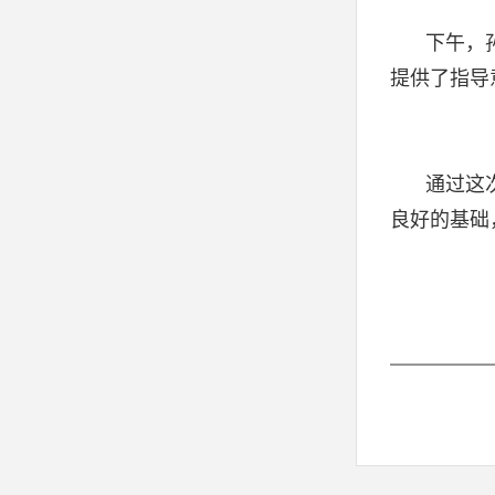
下午，
提供了指导
通过这
良好的基础