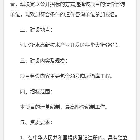
量，现决定以
公开招标
的方式选择该项目的
造价咨询
单位
，
现
欢迎符合条件的
造价咨询单位
参加
报名
。
二、建设地点：
河北衡水高新技术产业开发区振华大街
号。
999
三、建设内容及规模：
项目建设内容主要包含
号陶坛酒库工程
。
28
四
、招标范围：
本项目的清单编制、最高限价编制工作
。
五、资质要求：
1．
在中华人民共和国境内登记注册的、具有独立