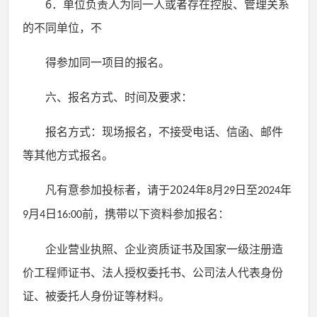
6．
单位负责人为同一人或者存在控股、管理关系
的不同单位，不
得参加同一项目的报名。
六
、报名
方式、
时间及要求：
报名方式：
现场报名，不接受电话、信函、
邮件
等其他方式报名。
2024
凡有意参加投标者，请于
年
月
日至
年
8
29
2024
月
日
前
，携带
以下资料参加报名：
9
4
16:00
企业营业执照、企业资质证书及国家一级注册造
价工程师证书、
法人
授权委托书、公司法人代表身份
证、被委托人身份证等材料。