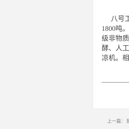
八号工
1800
级非物
酵、人
凉机。相
上一篇：