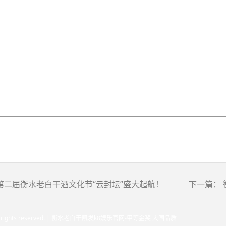
第二届衡水老白干酒文化节“云封坛”盛大起航！
下一篇：
9 all rights reserved. | 衡水老白干凯发k8娱乐官网-甲等金奖 大国品质