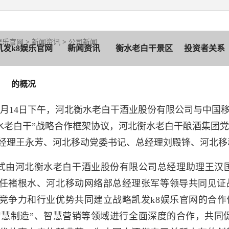
娱乐官网
>
新闻资讯
>
公司新闻
凯发k8娱乐官网
新闻资讯
衡水老白干景区
投资者关系
的概况
5月14日下午，河北衡水老白干酒业股份有限公司与中国
慧衡水老白干”战略合作框架协议，河北衡水老白干酿酒集
经理王永芳、河北移动党委书记、总经理刘殿锋、河北移
式由河北衡水老白干酒业股份有限公司总经理助理王汉
任褚根水、河北移动网络部总经理张军等领导共同见证
竞争力和行业优势共同建立战略凯发k8娱乐官网的合作伙伴
g 智慧制造”、智慧营销等领域进行全面深度的合作，共