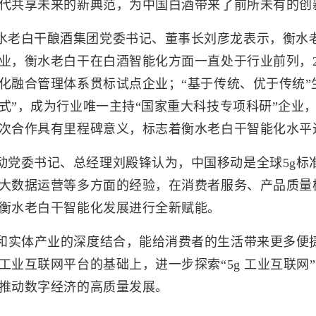
代共享未来的新典范，为中国白酒带来了前所未有的创
水老白干酿酒集团党委书记、董事长刘彦龙表示，衡水老
业，衡水老白干在白酒智能化方面一直处于行业前列，20
化融合管理体
系贯标试点企业；“基于传统、优于传统”
式”，成为行业唯一主持“国家重大科技专项科研”企业
次合作具有里程碑意义，标志着衡水老白干智能化水平
动党委书记、总经理刘殿锋认为，
中国移动是全球5g标
大数据运营等多方面的经验，在消费者服务、产品质量
衡水老白干智能化发展进行全新赋能。
和实体产业的深度结合，能给消费者的生活带来更多便
工业互联网平台的基础上，进一步探索“5g 工业互联
推动数字经济的高质量发展。