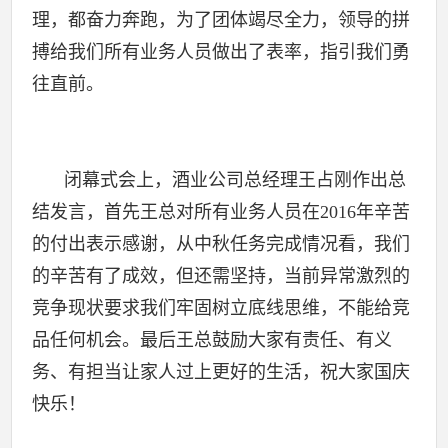
理，都奋力奔跑，为了团体竭尽全力，领导的拼
搏给我们所有业务人员做出了表率，指引我们勇
往直前。
闭幕式会上，酒业公司总经理王占刚作出总
结发言，首先王总对所有业务人员在2016年辛苦
的付出表示感谢，从中秋任务完成情况看，我们
的辛苦有了成效，但还需坚持，当前异常激烈的
竞争现状要求我们牢固树立底线思维，不能给竞
品任何机会。最后王总鼓励大家有责任、有义
务、有担当让家人过上更好的生活，祝大家国庆
快乐！