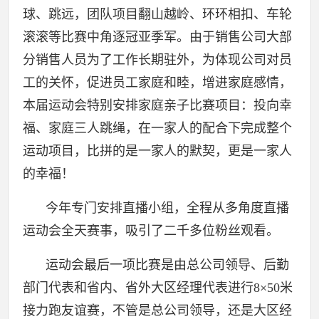
球、跳远，团队项目翻山越岭、环环相扣、车轮
滚滚等比赛中角逐冠亚季军。由于销售公司大部
分销售人员为了工作长期驻外，为体现公司对员
工的关怀，促进员工家庭和睦，增进家庭感情，
本届运动会特别安排家庭亲子比赛项目：投向幸
福、家庭三人跳绳，在一家人的配合下完成整个
运动项目，比拼的是一家人的默契，更是一家人
的幸福！
今年专门安排直播小组，全程从多角度直播
运动会全天赛事，吸引了二千多位粉丝观看。
运动会最后一项比赛是由总公司领导、后勤
部门代表和省内、省外大区经理代表进行8×50米
接力跑友谊赛，不管是总公司领导，还是大区经