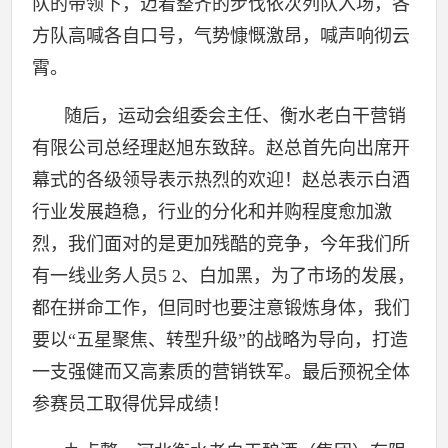
队的带领下，迈着整齐的步伐依次列队入场，各
方队高喊各自口号，气势慷慨激昂，喊声响彻云
霄。
随后，运动会组委会主任、衡水老白干营销
有限公司总经理赵旭东致辞。赵总首先向出席开
幕式的各级领导表示热烈的欢迎！赵总表示白酒
行业发展趋稳，行业的分化和并购程度愈加激
烈，我们面对的是更加残酷的竞争，今年我们所
有一线业务人员5 2、白加黑，为了市场的发展，
都在拼命工作，但同时也要注意锻炼身体，我们
要以“五星聚焦、转型升级”的战略为导向，打造
一支强健而又高素质的营销铁军。最后预祝全体
参赛员工取得优异成绩！