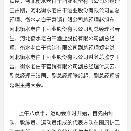
铁臣，河北衡水老白干酒业股份有限公司总经理
王占刚，河北衡水老白干酒业股份有限公司副总
经理、衡水老白干营销有限公司总经理赵旭东，
河北衡水老白干酒业股份有限公司副总经理张春
生，河北衡水老白干酒业股份有限公司副总经
理、衡水老白干营销有限公司副总经理郑宝洪，
河北衡水老白干酒业股份有限公司财务总监李玉
雷，衡水老白干营销有限公司副总经理付庆云、
副总经理王汉国、副总经理张毅超，副总经理贺
延昭主持大会。
上午八点半，运动会准时开始，首先由领
队、教练员、运动员组成的代表方队在国旗护卫