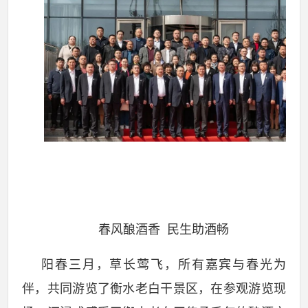
春风酿酒香 民生助酒畅
阳春三月，草长莺飞，所有嘉宾与春光为
伴，共同游览了衡水老白干景区，在参观游览现