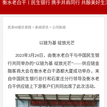
衡水老白干丨民生银行 携手并肩同行 共酿美好生活
凯发k8娱乐官网
>
新闻资讯
>
公司新闻
以链为基 绽放光芒
年
月
日
，由衡水老白干与中国民生银
2023
3
24
行共同举办的“以链为基 绽放光芒”——供应链金
融客商大会在衡水老白干酒都大厦成功举办，来
自中国民生银行总行和石家庄分行领导及衡水老
白干供应链上下游客户们共同出席了此次活动。