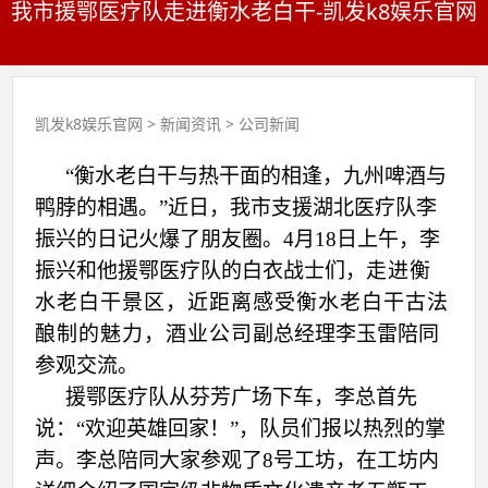
我市援鄂医疗队走进衡水老白干-凯发k8娱乐官网
凯发k8娱乐官网
>
新闻资讯
>
公司新闻
“衡水老白干与热干面的相逢，九州啤酒与
鸭脖的相遇。”近日，我市支援湖北医疗队李
振兴的日记火爆了朋友圈。4月18日上午，李
振兴和他援鄂医疗队的白衣战士们，
走进衡
水老白干景区，近距离感受衡水老白干古法
酿制的魅力，酒业公司
副总经理李玉雷陪同
参观交流。
援鄂医疗队从芬芳广场下车，李总首先
说：“欢迎英雄回家！”，队员们报以热烈的掌
声。李总陪同大家参观了8号工坊，在工坊内