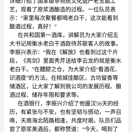
详细介绍了国家级非物质文化遗产老五甑工
艺，
观看了原浆酒酿造的过程。一位队员表
示：
“家里每次聚餐都喝老白干，这次能看到
酿酒过程，真好！”
在共和国第一酒库，讲解员为大家介绍五
大书记用衡水老白干酒款待苏联客人的故事。
李振兴表示：
“我在《解放》也看到过这个片
段，《亮剑》里面秀芹送给李云龙的就是衡水
老白干。”在醴醪之仓
，为大家介绍
“看酒花、
识酒度”的方法。在桃城佳酿区、古坊留香等
储酒区，
让大家了解到我公司的发展历程、酿
酒过程、储存年限和要求等。
在酒银行，李振兴介绍了他援汉
56天的经
历，有紧张
与不安，也有坚韧与感动，一声召
唤，天南海北陌路相逢，共度时艰。队员们品
尝了原浆美酒后，都称赞道：
“今天，喝到了