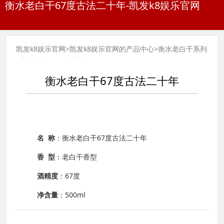
衡水老白干67度古法二十年-凯发k8娱乐官网
凯发k8娱乐官网
>
凯发k8娱乐官网的产品中心
>
衡水老白干系列
>
高度白酒（50%以上 )
衡水老白干67度古法二十年
名 称
：衡水老白干67度古法二十年
香 型
：老白干香型
酒精度
：67度
净含量
：500ml