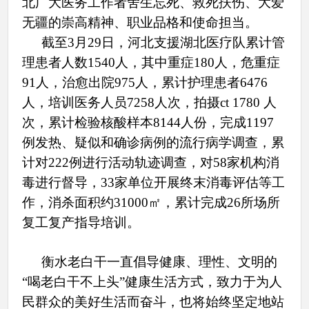
北广大医务工作者舍生忘死、救死扶伤、大爱
无疆的崇高精神、职业品格和使命担当。
截至3月29日，河北支援湖北医疗队累计管
理患者人数1540人，其中重症180人，危重症
91人，治愈出院975人，累计护理患者6476
人，培训医务人员7258人次，拍摄ct 1780 人
次，累计检验核酸样本8144人份，完成1197
例发热、疑似和确诊病例的流行病学调查，累
计对222例进行活动轨迹调查，对58家机构消
毒进行督导，33家单位开展终末消毒评估等工
作，消杀面积约31000㎡，累计完成26所场所
复工复产指导培训。
衡水老白干一直倡导健康、理性、文明的
“喝老白干不上头”健康生活方式，致力于为人
民群众的美好生活而奋斗，也将始终坚定地站