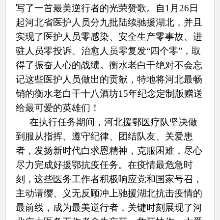
写了一首最美逆行者的光荣赞歌。自
1月26日
起河北省医护人员分九批陆续驰援湖北，并且
实现了医护人员零感染、安全生产零事故、进
驻人员零投诉、治愈人员零复发“四个零”，取
得了振奋人心的战绩。衡水老白干绝对不会忘
记这些医护人员做出的贡献，特地将河北最畅
销的衡水老白干十八酒坊15年纪念定制版赠送
给最可爱的英雄们！
在执行任务期间，河北援鄂医疗队坚决做
到服从指挥、遵守纪律、团结队友、关爱患
者，发扬新时代白求恩精神，克服困难，尽心
尽力完成好援鄂抗疫任务。在疫情最危急时
刻，这些医务工作者积极响应党和国家号召，
主动请缨、义无反顾冲上驰援湖北抗击疫情的
最前线，成为最美逆行者，关键时刻展现了河