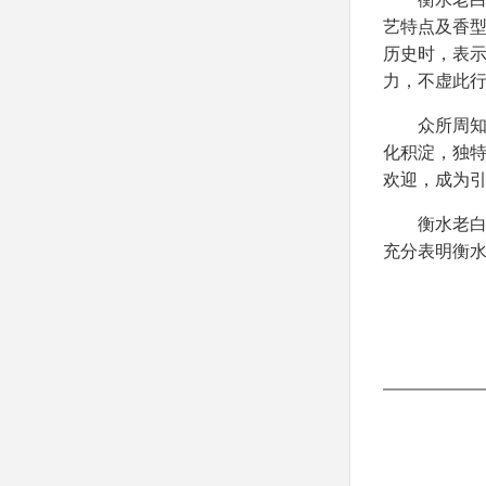
艺特点及香
历史时，表
力，不虚此
众所周
化积淀，独
欢迎，成为
衡水老
充分表明衡水