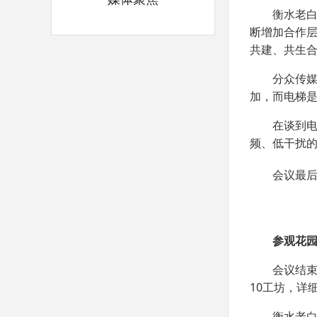
衡水老
断增加合作
共建、共生
分众传
加，而电梯
在谈到
频、低干扰
会议最
参观花园
会议结
10
工坊，详
衡水老