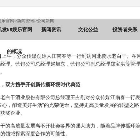
娱乐官网
>
新闻资讯
>
公司新闻
凯发k8娱乐官网
新闻资讯
文化公益
投资者关系
的概况
日上午，分众传媒创始人江南春等一行到访河北衡水老白干。在
总经理、营销公司总经理赵旭东，营销公司副总经理郑宝洪等管
议。
生，双方携手开创新传播环境时代典范
水老白干酒业股份有限公司总经理王占刚对分众传媒江南春一行
”
匠心，酿造美好生活
的光荣使命，坚持走高质量发展的转型之路
一获奖企业。
白干的高质量发展离不开社会各界的强大助力，随着品牌传播环
广的领域探索深度合作的可能性。