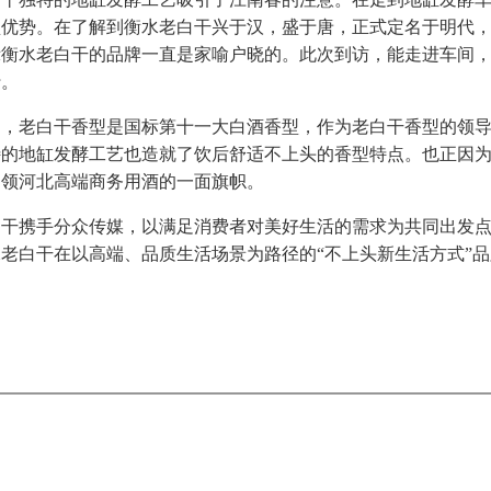
型优势。在了解到衡水老白干兴于汉，盛于唐，正式定名于明代
示衡水老白干的品牌一直是家喻户晓的。此次到访，能走进车间
行。
知，老白干香型是国标第十一大白酒香型，作为老白干香型的领
特的地缸发酵工艺也造就了饮后舒适不上头的香型特点。也正因
引领河北高端商务用酒的一面旗帜。
白干携手分众传媒，以满足消费者对美好生活的需求为共同出发
老白干在以高端、品质生活场景为路径的“不上头新生活方式”