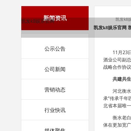
新闻资讯
凯发k8
凯发k8娱乐官网
凯发k8娱乐官网
公示公告
11
23
月
酒业公司副
战略合作协
公司新闻
共建共
营销动态
河北衡
“
承
传承千年
北省本届唯
行业快讯
衡水老
体在更加宽
媒体聚焦