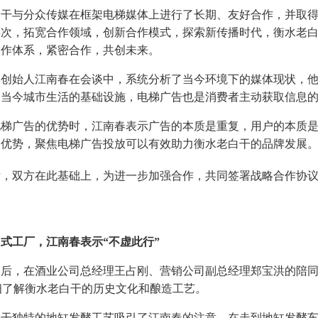
白干与分众传媒在框架电梯媒体上进行了长期、友好合作，并取
层次，拓宽合作领域，创新合作模式，探索新传播时代，衡水老
合作体系，紧密合作，共创未来。
媒创始人江南春在会谈中，系统分析了当今环境下的媒体现状，
是当今城市生活的基础设施，电梯广告也是消费者主动获取信息
电梯广告的优势时，江南春表示广告的本质是重复，用户的本质
的优势，聚焦电梯广告投放可以有效助力衡水老白干的品牌发展
后，双方在此基础上，为进一步加强合作，共同签署战略合作协
式工厂，江南春表示“不虚此行”
束后，在酒业公司总经理王占刚、营销公司副总经理郑宝洪的陪
细了解衡水老白干的历史文化和酿造工艺。
白干独特的地缸发酵工艺吸引了江南春的注意。在走到地缸发酵