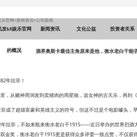
娱乐官网
>
新闻资讯
>
公司新闻
凯发k8娱乐官网
新闻资讯
文化公益
投资者关系
的概况
酒界奥斯卡最佳主角原来是他，衡水老白干能
瓶
82
年拉菲！
片里，从赌神周润发到卖猪肉的周星驰，追女神的古天乐，再到
年拉菲成了超级富豪和英雄主义的符号，但这不过是个电影噱头，
2
年拉菲，不如来瓶来衡水老白干
1915——
近日举办的世界烈酒
奖双金奖，衡水老白干
1915
更是获得众多评委一致点赞，不仅获