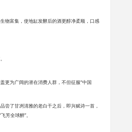
微生物富集，使地缸发酵后的酒更醇净柔顺，口感
艺。
覆盖更为广阔的潜在消费人群，不但征服
“
中国
在品尝了甘冽清雅的老白干之后，即兴赋诗一首，
“
飞芳全球醉
”
。