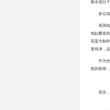
衡水老白
多位
美国
地缸酿造
高粱为制
更纯净，
作为
奖的新闻
其实