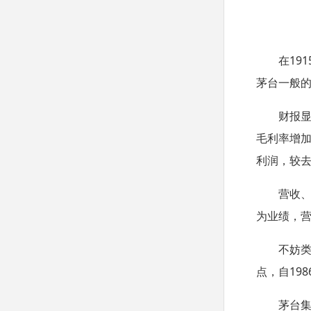
在
191
茅台一般
财报
毛利率增
利润，较
营收
为业绩，
不妨
点，自
198
茅台