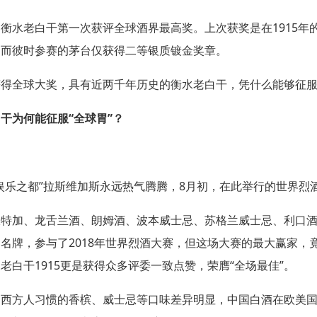
是衡水老白干第一次获评全球酒界最高奖。上次获奖是在
1915
年
，而彼时参赛的茅台仅获得二等银质镀金奖章。
获得全球大奖，具有近两千年历史的衡水老白干，凭什么能够征
白干为何能征服
“
全球胃
”
？
娱乐之都
”
拉斯维加斯永远热气腾腾，
8
月初，在此举行的世界烈
伏特加、龙舌兰酒、朗姆酒、波本威士忌、苏格兰威士忌、利口
名名牌，参与了
2018
年世界烈酒大赛，但这场大赛的最大赢家，
水老白干
1915
更是获得众多评委一致点赞，荣膺
“
全场最佳
”
。
和西方人习惯的香槟、威士忌等口味差异明显，中国白酒在欧美