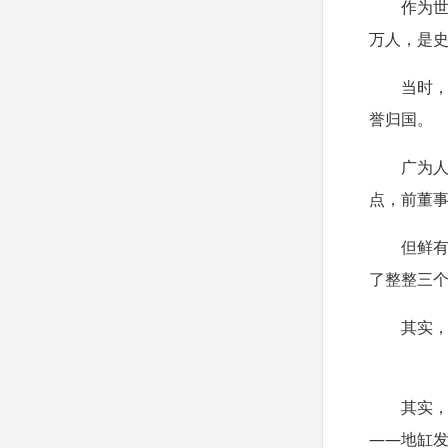
作为
万人，是
当时
誉归国。
广为
点，前董
但鲜
了整整三
其实
其实
——
地缸