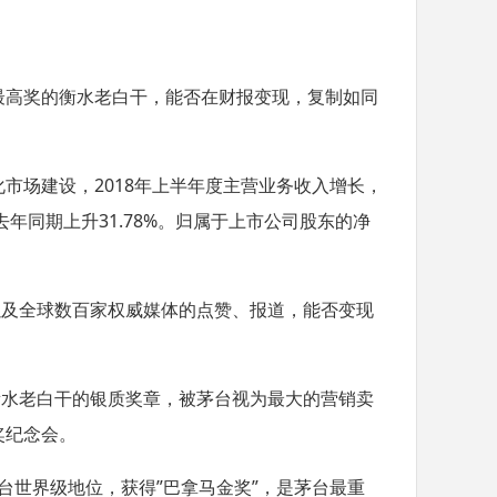
最高奖的衡水老白干，能否在财报变现，复制如同
化市场建设，
2018
年上半年度主营业务收入增长，
去年同期上升
31.78%
。归属于上市公司股东的净
以及全球数百家权威媒体的点赞、报道，能否变现
衡水老白干的银质奖章，被茅台视为最大的营销卖
奖纪念会。
台世界级地位，获得
”
巴拿马金奖
”
，是茅台最重