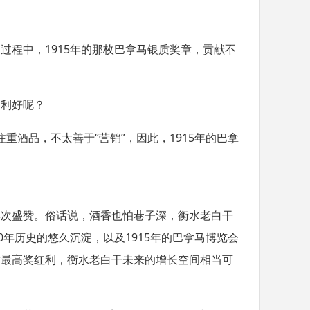
的过程中，
1915
年的那枚巴拿马银质奖章，贡献不
的利好呢？
注重酒品，不太善于
“
营销
”
，因此，
1915
年的巴拿
再次盛赞。俗话说，酒香也怕巷子深，衡水老白干
0
年历史的悠久沉淀，以及
1915
年的巴拿马博览会
放最高奖红利，衡水老白干未来的增长空间相当可