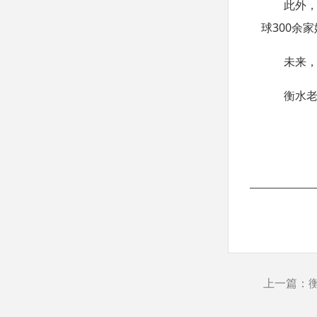
此外
球
300
余家
未来
衡水
上一篇：