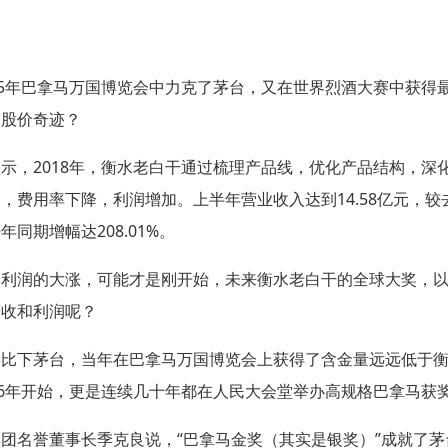
5
年巴拿马万国博览会中力克了茅台，又在世界烈酒大赛中获得
的股价奇迹？
显示，
2018
年，衡水老白干通过梳理产品线，优化产品结构，深
加，费用率下降，利润增加。上半年营业收入达到
14.58
亿元，较
去年同期增幅达
208.01%
。
、利润的大涨，可能才是刚开始，未来衡水老白干的全球大奖，
营收和利润呢？
类比下茅台，当年在巴拿马万国博览会上获得了含金量远远低于
6
年开始，更是连续几十年都在人民大会堂举办高规格巴拿马获
集团名誉董事长季克良说，
“
巴拿马金奖（其实是银奖）
”
成就了茅