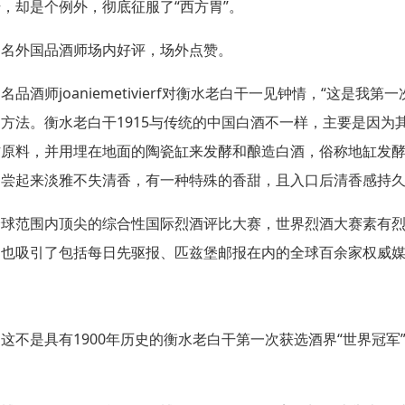
干，却是个例外，彻底征服了
“
西方胃
”
。
知名外国品酒师场内好评，场外点赞。
知名品酒师
joaniemetivierf
对衡水老白干一见钟情，
“
这是我第一
的方法。衡水老白干
1915
与传统的中国白酒不一样，主要是因为
作原料，并用埋在地面的陶瓷缸来发酵和酿造白酒，俗称地缸发
品尝起来淡雅不失清香，有一种特殊的香甜，且入口后清香感持
全球范围内顶尖的综合性国际烈酒评比大赛，世界烈酒大赛素有
，也吸引了包括每日先驱报、匹兹堡邮报在内的全球百余家权威
，这不是具有
1900
年历史的衡水老白干第一次获选酒界
“
世界冠军