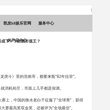
|
凯发k8娱乐官网
服务中心
否成下一个白酒市值王？
的产品中心
《龙虎斗》里的浩南哥，都要来瓶
“82
年拉菲
”
。
早就消耗殆尽，市面上几乎都是假酒。
大赛上，中国的衡水老白干征服了
“
全球胃
”
，获得
得大赛最高奖双金奖，还被评为
“
全场最佳
”
。