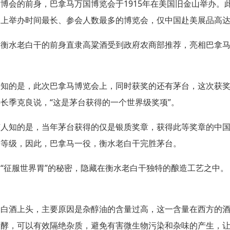
世博会的前身，巴拿马万国博览会于
1915
年在美国旧金山举办。
史上举办时间最长、参会人数最多的博览会，仅中国赴美展品高
，衡水老白干的前身直隶高粱酒受到政府农商部推荐，亮相巴拿
人知的是，此次巴拿马博览会上，同时获奖的还有茅台，这次获
事长季克良说，
“
这是茅台获得的一个世界级奖项
”
。
有人知的是，当年茅台获得的仅是银质奖章，获得此等奖章的中
个等级，因此，巴拿马一役，衡水老白干完胜茅台。
，
“
征服世界胃
”
的秘密，隐藏在衡水老白干独特的酿造工艺之中。
，白酒上头，主要原因是杂醇油的含量过高，这一含量在西方的
发酵，可以有效隔绝杂质，避免有害微生物污染和杂味的产生，