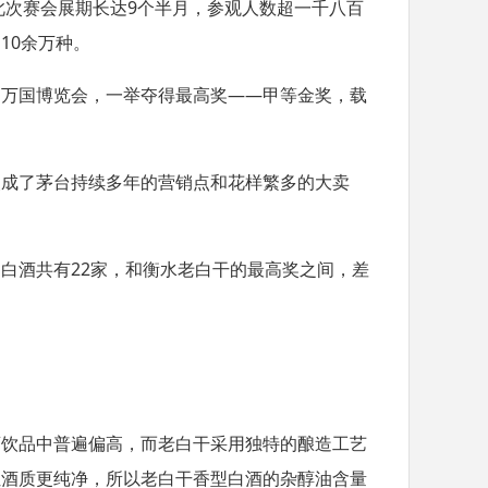
此次赛会展期长达
9
个半月，参观人数超一千八百
达
10
余万种。
马万国博览会，一举夺得最高奖
——
甲等金奖，载
奖成了茅台持续多年的营销点和花样繁多的大卖
国白酒共有
22
家，和衡水老白干的最高奖之间，差
酒饮品中普遍偏高，而老白干采用独特的酿造工艺
让酒质更纯净，所以老白干香型白酒的杂醇油含量