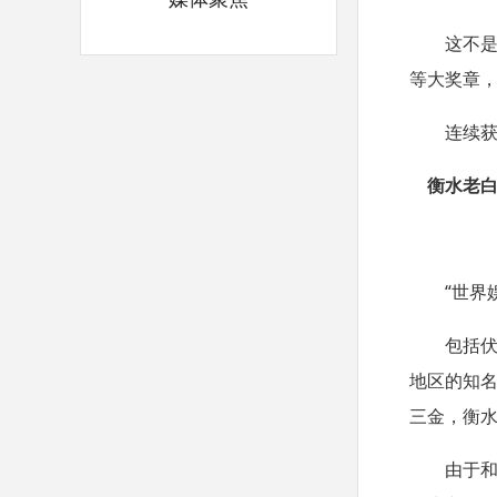
这不
等大奖章
连续
衡水老
“世界
包括
地区的知
三金，衡
由于