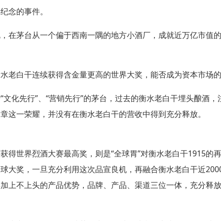
得纪念的事件。
说，在茅台从一个偏于西南一隅的地方小酒厂，成就近万亿市值
衡水老白干连续获得含金量更高的世界大奖，能否成为资本市场
于
“
文化先行
”
、
“
营销先行
”
的茅台，过去的衡水老白干埋头酿酒，
奖章这一荣耀，并没有在衡水老白干的营收中得到充分释放。
次获得世界烈酒大赛最高奖，则是
“
全球胃
”
对衡水老白干
1915
的
全球大奖，一旦充分利用这次品宣良机，再融合衡水老白干近
200
再加上不上头的产品优势，品牌、产品、渠道三位一体，充分释