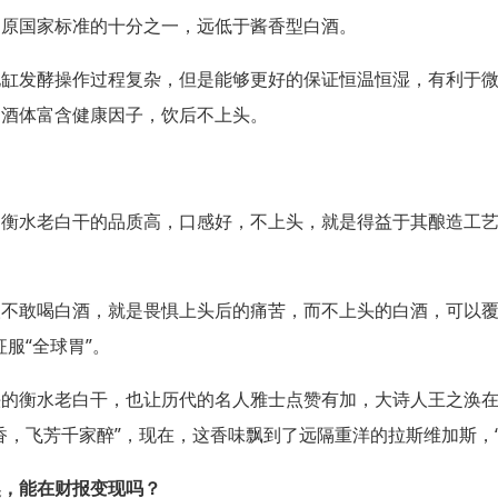
为原国家标准的十分之一，远低于酱香型白酒。
地缸发酵操作过程复杂，但是能够更好的保证恒温恒湿，有利于
，酒体富含健康因子，饮后不上头。
，衡水老白干的品质高，口感好，不上头，就是得益于其酿造工
人不敢喝白酒，就是畏惧上头后的痛苦，而不上头的白酒，可以
征服
“
全球胃
”
。
头的衡水老白干，也让历代的名人雅士点赞有加，大诗人王之涣
香，飞芳千家醉
”
，现在，这香味飘到了远隔重洋的拉斯维加斯，
奖，能在财报变现吗？