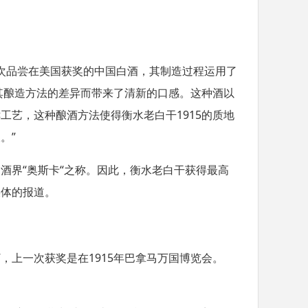
次品尝在美国获奖的中国白酒，其制造过程运用了
其酿造方法的差异而带来了清新的口感。这种酒以
酵工艺，这种酿酒方法使得衡水老白干
1915
的质地
久。
”
烈酒界
“
奥斯卡
“
之称。因此，衡水老白干获得最高
媒体的报道。
”
，上一次获奖是在
1915
年巴拿马万国博览会。