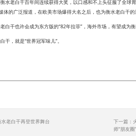
，衡水老白干百年间连续获得大奖，以口感和不上头征服了全球
媒体的广泛报道，在欧美市场爆得大名之后，也为衡水老白干的
，老白干也许会成为东方版的
“82
年拉菲
”
，海外市场，有望成为衡
老白干，就是
“
世界冠军味儿
”
。
衡水老白干再登世界舞台
下一篇：
师“朋友圈