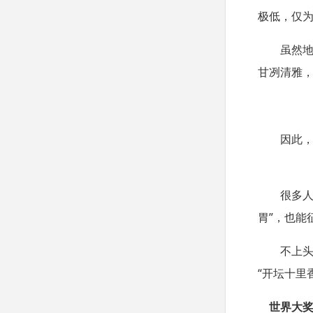
极低，仅
虽然
甘冽清雅
因此
很多
胃
”
，也能
不上
“
开坛十里
世界大