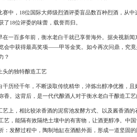
比赛中，18位国际大师级烈酒评委盲品数百种烈酒，从中选
获了18位评委的味蕾，载誉而归。
早在一百多年前，衡水老白干就已享誉海外。据央视新闻东
览会中获得最高奖项——甲等金奖。如今再次问鼎，究竟
力？
上头的独特酿造工艺
白干历经千年，不断汲取传统精华，淬炼出醇净优雅，且
弥香。这背后，是一代代酿酒人对于衡水老白干酿造工艺
工艺上，相比较浓香酒的泥窖池发酵方式、以及酱香酒的
工艺，能隔有效隔绝土壤中的有害物，让酒更醇净。中国
析：发酵过程中，陶制地缸在酒醅外面，形成一道坚固的