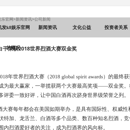
娱乐官网
>
新闻资讯
>
公司新闻
凯发k8娱乐官网
新闻资讯
文化公益
投资者关系
白干荣获2018世界烈酒大赛双金奖
的概况
018年世界烈酒大赛（2018 global spirit awar
成为最大赢家，一举揽获两个大赛最高奖项——双金奖。衡
多评委一致好评，让中国白酒再次跻身世界级荣誉之列
酒大赛每年都会在美国如期举办，是具有国际性、权威性
伏特加、龙舌兰、白酒等多个品类、数百种知名烈酒，竞
围内烈酒爱好者的关注，成为烈酒界的风向标。