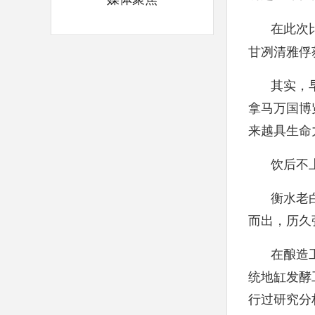
在此次
甘冽清雅俘
其实，
拿马万国博
来越具生命
饮后不
衡水老
而出，历久
在酿造
统地缸发酵
行过研究分