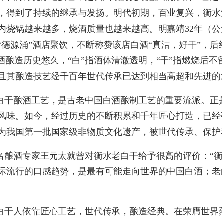
，得到了持续的继承与发扬。明代初期，百业复兴，衡水
内烧锅越来越多，烧酒质量也越来越高。明嘉靖32年（公元
“德源涌”酒店聚饮，不断称赞该店白酒“真洁，好干”，
水酒酿造历史悠久，“白”指酒体清澈透明，“干”指燃烧后
且其酿造技艺经千百年世代传承已达到相当高超和先进的
白干酿酒工艺，是古老中国白酒酿制工艺的重要流派。正
风味。如今，经过历史的不断积累和千年匠心打造，已经
为我国第一批国家级非物质文化遗产，被世代传承、保护
名酿酒专家王元太就曾对衡水老白干给予很高的评价：“
际流行的口感趋势，是最有可能走向世界的中国白酒；老
白干人依靠匠心工艺，世代传承，酿造经典。在荣膺世界