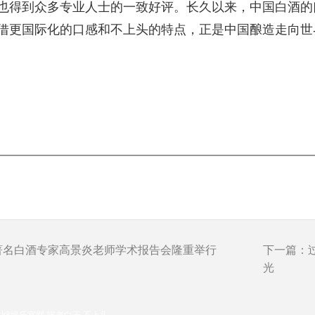
也得到众多专业人士的一致好评。长久以来，中国白酒的
借更国际化的口感和不上头的特点，正是中国酿造走向世
著名白酒专家高景炎老师学术报告会隆重举行
下一篇：
光
水老白干凯发k8娱乐官网-喝老白干 不上头