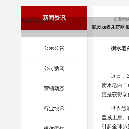
新闻资讯
凯发k8
凯发k8娱乐官网
凯发k8娱乐官网
公示公告
衡水老
公司新闻
近日，2
衡水老白干
营销动态
更是获得众
行业快讯
世
界烈
盖威士忌、
引起全球范
媒体聚焦