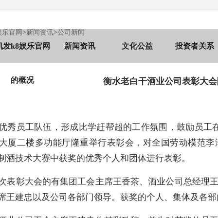
娱乐官网
>
新闻资讯
>
公司新闻
凯发k8娱乐官网
新闻资讯
文化公益
投资者关系
的概况
衡水老白干酒业公司表彰大会
优秀员工队伍，形成比学赶帮超的工作氛围，鼓励员工在
大厦二楼多功能厅隆重举行表彰会，对全国劳动模范李
制酒技术大赛中获奖的优秀个人和团体进行表彰。
次表彰大会的有集团工会主席王香茶、酒业公司总经理
席王建忠以及公司各部门领导。获奖的个人、集体及各部门