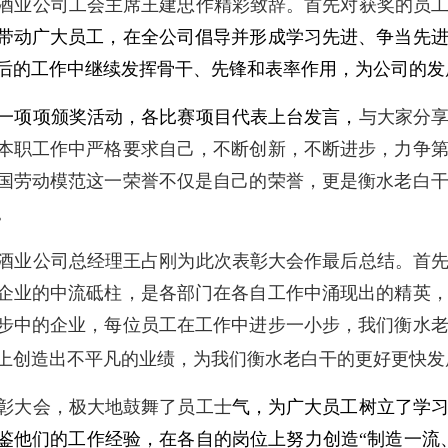
酒业公司工会主席王建忠作精彩致辞。首先对获奖的员
带动广大员工，在全公司倡导并形成学习先进、争当先
后的工作中继续发挥骨干、先锋和表率作用，为公司的发
一项项颁奖活动，各比赛项目代表上台发言，
与大家分
本职工作中严格要求自己，不断创新，不断进步，力争
国劳动模范这一荣誉不仅是自己的荣誉，更是衡水老白
。
酒业公司总经理王占刚为此次表彰大会作最后总结。首
企业的中流砥柱，是各部门在各自工作中涌现出的精英
步中的企业，每位员工在工作中进步一小步，我们衡水
上创造出不平凡的业绩，为我们衡水老白干的更好更快发
彰大会，极大地鼓舞了员工士
气，为广大员工树立了学
鉴他们的工作经验，在各自的岗位上努力创造“制造一流