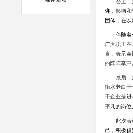
会上，
迹，影响和
团体，在以
伴随着
广大职工在
言，表示全
的阵阵掌声
最后，
衡水老白干
干企业是进
平凡的岗位
此次表
己，积极借