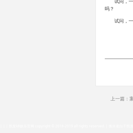
试问，
吗？
试问，一
上一篇：
| | | 凯发k8娱乐官网 copyright © 2018-2019 all rights reserved. | 衡