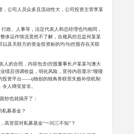
频繁，公司人员众多且流动性大，公司投资主管李某
务、行政、人事等，法定代表人和总经理也均相同，
司整体运作情况竟然不了解，合规风控总监何某某
司以及关联方的资金投资标的均与t控股存在关联
名人的合照，内容包含t控股董事长卢某某与澳大
业绩且强调收益，弱化风险，宣传内容显示“嗖嗖
全的投资平台——tj独创的独角兽联营失败补偿机制
，令人啼笑皆非。
的面纱也就揭开了：
的私募基金？
，高管层对私募基金“一问三不知”？