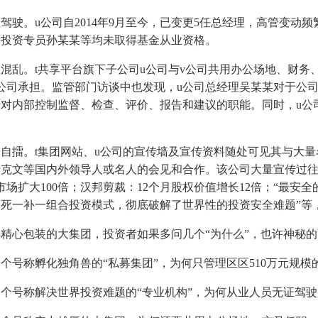
驾驶。u公司自2014年9月至今，已变更5任总经理，高管变动
，投资专员孙某某等均未取得基金从业资格。
混乱。t共享平台旗下子公司u公司与v公司共用办公场地、财
公司承担。监管部门访谈中也发现，u公司总经理吴某某对于公
对内部控制监督、检查、评价、报告和建议的职能。同时，u公
自擂。t集团网站、u公司的宣传墙及宣传资料随处可见其与大量
陆克文等国内外领导人或名人的会见和合作。该公司大量宣传过往
市场扩大100倍；汉邦剪裁：12个月股权价值增长12倍；“最安
死一补一组合投资模式，彻底破解了世界性的投资安全难题”等
精心包装的大集团，投资者如果多问几个“为什么”，也许神秘
个号称孵化独角兽的“私募集团”，为何只管理区区510万元规模
个号称解决世界投资难题的“专业机构”，为何从业人员无证驾驶