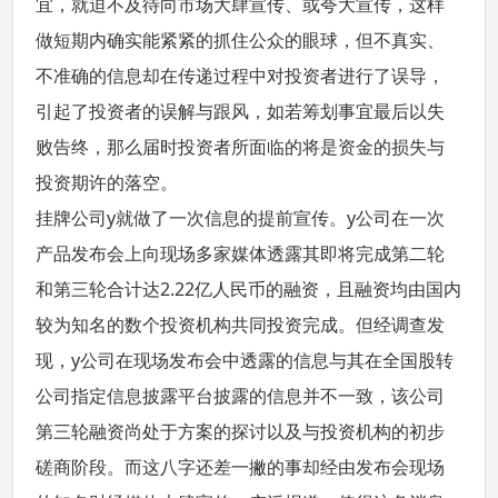
宜，就迫不及待向市场大肆宣传、或夸大宣传，这样
做短期内确实能紧紧的抓住公众的眼球，但不真实、
不准确的信息却在传递过程中对投资者进行了误导，
引起了投资者的误解与跟风，如若筹划事宜最后以失
败告终，那么届时投资者所面临的将是资金的损失与
投资期许的落空。
挂牌公司y就做了一次信息的提前宣传。y公司在一次
产品发布会上向现场多家媒体透露其即将完成第二轮
和第三轮合计达2.22亿人民币的融资，且融资均由国内
较为知名的数个投资机构共同投资完成。但经调查发
现，y公司在现场发布会中透露的信息与其在全国股转
公司指定信息披露平台披露的信息并不一致，该公司
第三轮融资尚处于方案的探讨以及与投资机构的初步
磋商阶段。而这八字还差一撇的事却经由发布会现场