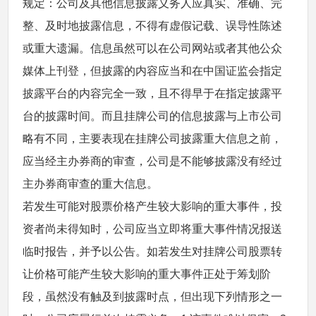
规定：公司及其他信息披露义务人应真实、准确、完
整、及时地披露信息，不得有虚假记载、误导性陈述
或重大遗漏。信息虽然可以在公司网站或者其他公众
媒体上刊登，但披露的内容应当和在中国证监会指定
披露平台的内容完全一致，且不得早于在指定披露平
台的披露时间。而且挂牌公司的信息披露与上市公司
略有不同，主要表现在挂牌公司披露重大信息之前，
应当经主办券商的审查，公司是不能够披露没有经过
主办券商审查的重大信息。
若发生可能对股票价格产生较大影响的重大事件，投
资者尚未得知时，公司应当立即将重大事件情况报送
临时报告，并予以公告。如若发生对挂牌公司股票转
让价格可能产生较大影响的重大事件正处于筹划阶
段，虽然没有触及到披露时点，但出现下列情形之一