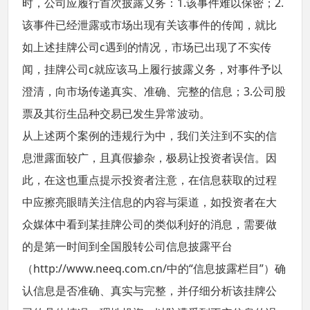
时，公司应履行首次披露义务：1.该事件难以保密；2.
该事件已经泄露或市场出现有关该事件的传闻，就比
如上述挂牌公司c遇到的情况，市场已出现了不实传
闻，挂牌公司c就应该马上履行披露义务，对事件予以
澄清，向市场传递真实、准确、完整的信息；3.公司股
票及其衍生品种交易已发生异常波动。
从上述两个案例的违规行为中，我们关注到不实的信
息泄露面较广，且真假掺杂，极易让投资者误信。因
此，在这也重点提示投资者注意，在信息获取的过程
中应擦亮眼睛关注信息的内容与渠道，如投资者在大
众媒体中看到某挂牌公司的类似利好的消息，需要做
的是第一时间到全国股转公司信息披露平台
（http://www.neeq.com.cn/中的“信息披露栏目”）确
认信息是否准确、真实与完整，并仔细分析该挂牌公