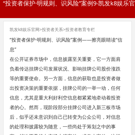
“投资者保护·明规则、识风险”案例9-凯发k8娱乐
凯发k8娱乐官网
>
投资者关系
>
投资者教育专栏
“投资者保护·明规则、识风险”案例——擦亮眼睛读“信
息”
在公开证券市场中，信息披露至关重要，它一方面肩
负着传达挂牌公司发展状况、影响挂牌公司股价涨跌
等的重要使命。另一方面，信息的获取也是投资者做
出投资决策的重要依据，挂牌公司的一举一动，任何
信息，尤其是重大利好利空信息都紧紧地牵动着投资
者的心。然而，现阶段部分挂牌公司进入新三板市场
后，似乎还未意识到自己已转变为公众公司，对信息
的处理和披露较为随意，一些尚处于筹划之中的事