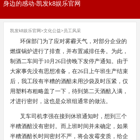
身边的感动-凯发k8娱乐官网
凯发k8娱乐官网
>
文化公益
>
员工风采
环保部门为了应对雾霾天气，对部分企业的
燃煤锅炉进行了排查，并布置减排任务。为此，
制酒二车间于10月26日傍晚下发停产通知。由于
大家事先没有思想准备，在26日上午班生产结束
后，我工段有半糟的酒醅未用沙袋及时压紧，仅
用塑料布粗略盖了一下，待到第二天酒醅入满，
才进行密封，这也是众班组通常的做法。
叉车司机李强在接到休班通知时，想到三个
半糟酒醅没有密封。而上班时间并未确定，如果
半糟酒醅长时间密封不严，将会发霉变质，给企