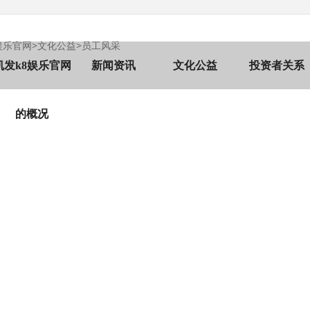
娱乐官网
>
文化公益
>
员工风采
凯发k8娱乐官网
新闻资讯
文化公益
投资者关系
的概况