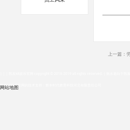
上一篇：
| | | 凯发k8娱乐官网 copyright © 2018-2019 all rights reserved. | 衡
凯发k8娱乐官网的技术支持：辉丰时代教育科技河北有限责任公司
网站地图