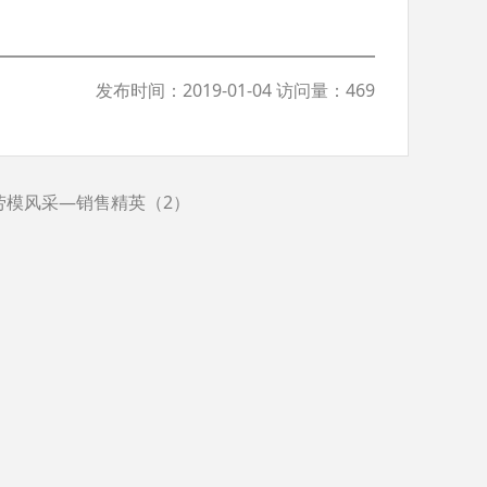
发布时间：2019-01-04 访问量：469
劳模风采—销售精英（2）