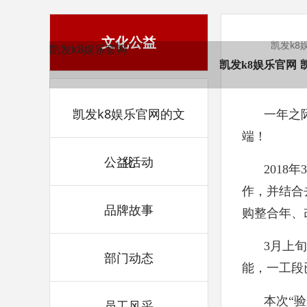
文化公益
凯发k8
凯发k8娱乐官网
凯发k8娱乐官网
凯发k8娱乐官网的文
一年之
端！
公益活动
化
201
作，并结合
品牌故事
购整合年、
3月上
部门动态
能，一工段
本次“
员工风采