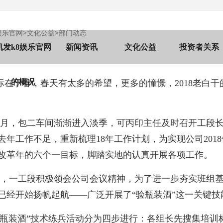
娱乐官网
>
文化公益
>
部门动态
凯发k8娱乐官网
新闻资讯
文化公益
投资者关系
的概况
际在于春，春天有太多的希望，更多的憧憬，2018老白
8年3月，包二车间渐渐进入淡季，可丙印主任及时召开工
去年工作不足，重新梳理18年工作计划，为实现公司201
改革年的六个一目标，脚踏实地的认真开展各项工作。
旬，一工段积极领会公司会议精神，为了进一步夯实班组
已经开始扬帆起航——广泛开展了“验瓶装酒”这一关键技
验瓶装酒”技术练兵活动分为四步进行：各组长先搜集培训