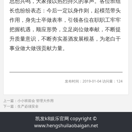
思想共鸣，大家报以热烈持久的掌声。各位班组
长也纷纷表态：今后一定以身作则，起模范带头
作用，身先士卒做表率，引领各位在职职工牢牢
把握机遇，顺应形势，立足岗位做奉献，不断提
升质量意识，不断夯实基酒发展根基，为老白干
事业做大做强贡献力量。
发布时间：2019-01-04 访问量：124
上一篇：
小小班前会 管理大作用
下一篇：
生产必须安全
凯发k8娱乐官网 copyright ©
www.hengshuilaobaigan.net