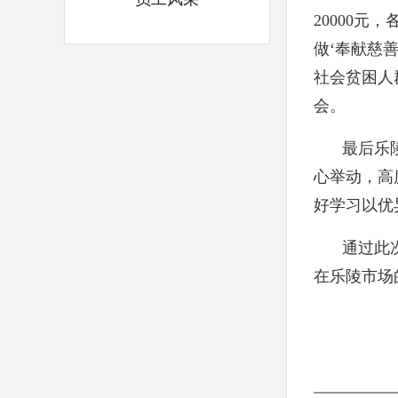
20000
做‘奉献慈
社会贫困人
会。
最后乐
心举动，高
好学习以优
通过此
在乐陵市场