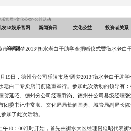
娱乐官网
>
文化公益
>
公益活动
凯发k8娱乐官网
新闻资讯
文化公益
投资者关系
的概况
陵市场‘圆梦2013’衡水老白干助学金捐赠仪式暨衡水老
年8月19日，德州分公司乐陵市场‘圆梦2013’衡水老白
水老白干专卖店门前隆重举行。参加此次活动的领导有：
理贺延昭、德州分公司经理乔岗、德州分公司县级经理张
市团委书记李常顺、文化局局长解国勇、城管局副局长陈
多人参加了此次活动。
上午10：00准时开始，首先由衡水大区经理贺延昭代表