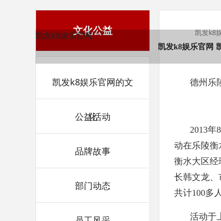
文化公益
凯发k8
凯发k8娱乐官网
凯发k8娱乐官网
凯发k8娱乐官网的文
德州乐
公益活动
化
2013
动在乐陵衡
品牌故事
衡水大区经
长韩文龙、
部门动态
共计100
活动于
员工风采