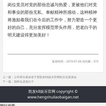
岗位党员对党的那份忠诚与热爱，更被他们对党
和事业的那份无私、奉献精神所感动，这种精神
将激励着我们在今后的工作中，努力塑造一个更
好的自己，充分发挥模范带头作用，把老白干的
明天建设得更加美好！
发布时间：2019-01-04 访问量：373
上一篇：
公司举办退休老干部凯发k8娱乐官网的文化座谈会
下一篇：
国粹走进老白干
凯发k8娱乐官网 copyright ©
www.hengshuilaobaigan.net
网站地图