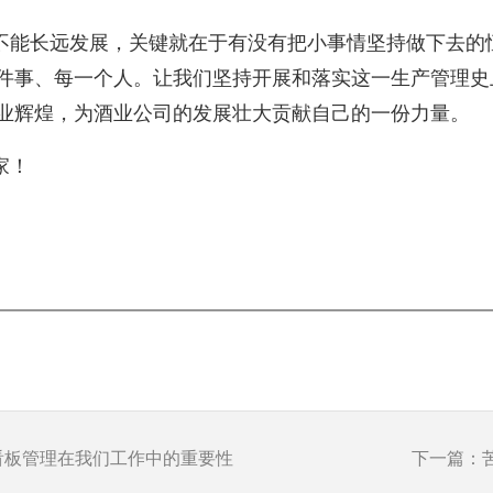
不能长远发展，关键就在于有没有把小事情坚持做下去的
件事、每一个人。让我们坚持开展和落实这一生产管理史
业辉煌，为酒业公司的发展壮大贡献自己的一份力量。
家！
看板管理在我们工作中的重要性
下一篇：