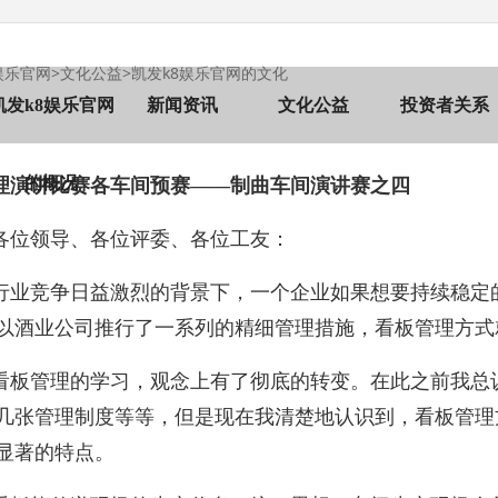
娱乐官网
>
文化公益
>
凯发k8娱乐官网的文化
凯发k8娱乐官网
新闻资讯
文化公益
投资者关系
的概况
理演讲比赛各车间预赛——制曲车间演讲赛之四
各位领导、各位评委、各位工友：
行业竞争日益激烈的背景下，一个企业如果想要持续稳定
以酒业公司推行了一系列的精细管理措施，看板管理方式
看板管理的学习，观念上有了彻底的转变。在此之前我总
几张管理制度等等，但是现在我清楚地认识到，看板管理
显著的特点。