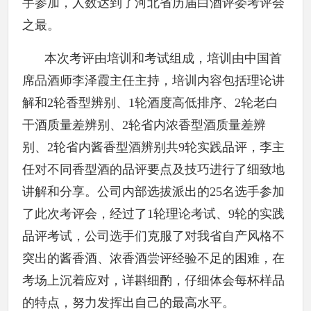
手参加，人数达到了河北省历届白酒评委考评会
之最。
本次考评由培训和考试组成，培训由中国首
席品酒师李泽霞主任主持，培训内容包括理论讲
解和2轮香型辨别、1轮酒度高低排序、2轮老白
干酒质量差辨别、2轮省内浓香型酒质量差辨
别、2轮省内酱香型酒辨别共9轮实践品评，李主
任对不同香型酒的品评要点及技巧进行了细致地
讲解和分享。公司内部选拔派出的25名选手参加
了此次考评会，经过了1轮理论考试、9轮的实践
品评考试，公司选手们克服了对我省自产风格不
突出的酱香酒、浓香酒尝评经验不足的困难，在
考场上沉着应对，详斟细酌，仔细体会每杯样品
的特点，努力发挥出自己的最高水平。