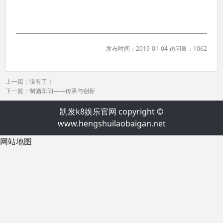
发布时间：2019-01-04 访问量：1062
上一篇：没有了！
下一篇：
制酒车间——传承与创新
凯发k8娱乐官网 copyright ©
www.hengshuilaobaigan.net
网站地图