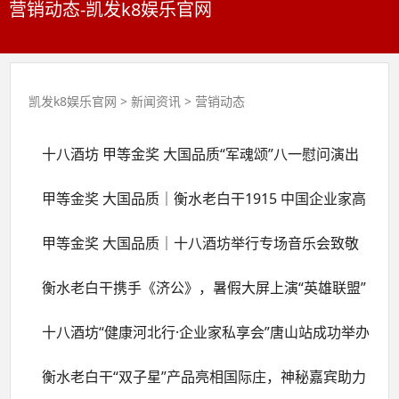
营销动态-凯发k8娱乐官网
凯发k8娱乐官网
>
新闻资讯
>
营销动态
十八酒坊 甲等金奖 大国品质“军魂颂”八一慰问演出
成功举办
甲等金奖 大国品质｜衡水老白干1915 中国企业家高
尔夫精英...
甲等金奖 大国品质｜十八酒坊举行专场音乐会致敬
人民子弟兵
衡水老白干携手《济公》，暑假大屏上演“英雄联盟”
十八酒坊“健康河北行·企业家私享会”唐山站成功举办
衡水老白干“双子星”产品亮相国际庄，神秘嘉宾助力