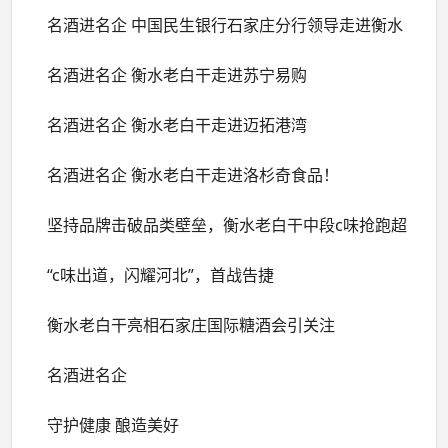
冰饮之夜--...
名酒进名企 中国民生银行石家庄分行领导走进衡水
老白干
名酒进名企 衡水老白干走进苏宁易购
名酒进名企 衡水老白干走进迈拓港湾
名酒进名企 衡水老白干走进洛杉奇食品！
坚持品牌击破品类壁垒，衡水老白干中段c味抢跑超
级产品新赛道
“c味出道，闪耀河北”，首战告捷
衡水老白干亮相石家庄国际糖酒会引关注
名酒进名企
守护健康 酿造美好