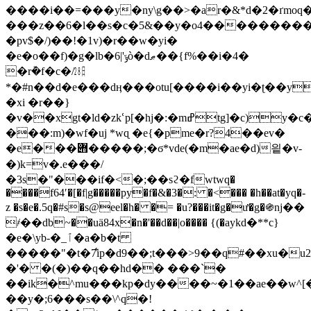
����i��=���y�ny\g��>�ar�&*d�2�ґmoq�ȹ�b�� 3�oش�$7e�5rl
���z��6�l��s�c�5&��y�o4���������
�pv$�/)��!�1v)�r��w�yі�
�e�o��f)�g�lb�6|'ݹò�dޠ��{f%��i�4�
�r݊�f�c�/㏻
*�#n��d�e���dӊ���otu[����i��yi�ʈ��y
�xi �r��}
�v��xgt�ld�zkՙp[�hj�:�mߝtg]�c)y�c�r�m���s��(��.@>�3:u�6�n�4���ޥ.��;�f��0�!
���:m)�wf�uj *wɋ �e{�pme�r?4��ev�
�e���݋�����;�ϭ*vde(�m�ae�d)읱�v-
�)k=v�.e���/
�3s�"���if�<�;��sϩ�fwtwq�
����f64ʹ�[�f|g�����py�f�&�3�: �<��� �h��at�yq�-
z �s�e�.5q�#s�s@eel�h� �= �u?���it�g�ư�g�֍nј��
҂��db~��uӓ84x�n�'��d��|o���� {(�aykԁ�**c}
�e�\yb-�_ٱ�a�b�t
�����"�t�7͋ip�d9��;t���>9��q#��xu�
u
�'� �(�)��q��hd�� ���`�
��ik�^mu���kp�dy����~�1��ae��w^[
��y�;6���s��\^q�!