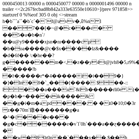
0000450013 00000 n 0000450077 00000 n 0000001496 00000 n
trailer <<2c267fecbad8b842a333e63550e10610>]/prev 971858>>
startxref 0 %%eof 305 0 obj <>stream
h�b```a``�b`c`�`f@avv�,ǖ%n l
��7��[�~@�c���e�
��5�a�b�n`/
��u@у9����xjsn�nɪ����cp
�b�oa����@c�$x��'��lz&����
�d�6f�� \:�he��?
g�������m�<,�z��y4t@jvh8�5,r9%�����ئ�����6��
�����!b
�ŀ�;����r*�4�����t�i��9�}
�]�ln�8�`_���[���� $��-::
l�l��a���u`&lb�����rli0e .(�
�p�h�=��� �sik����&
��g�i�m�apd���; � �ȶ0�10;0�3r
z��70m`鏾�������g�a
�^�{���e�� �
�g�c������e�v`l`0h`���a��ɀ���
�
��w�80r0p��`���x��.$��h