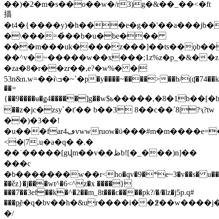
��)�2�m�s��o��w�/r3)g�&��_��<�ft
描
�t4�{����y)�h���e�g��'��a���jb�gv��,5׽��~��5i��ݥk�ڎ�opc�ŋ�
�\���=�҅��b�u�be���
���m���uk����z���]��ts��ϙb���
��^v�~�����w��x���;1z%z�p_�&��z�
�za�8�r��zr��,e?�w%� �|
53n&n.w=��ɨ\ߏ�~`�p�y����~����>��b/(ʠ�74��k�(�pg�'t�:��[��;q�b%n��
��=
{��9����ʉ�ǥ4�����]g��w$ь�����,�8�1b��[
��z�jc�zsy`�t'�� b��3 8��c��ˊ8|?ԇ?tw
��)�3��!
�u���farڡ4vwwruow�ϋ���#m�m����e=���9�%
<�|7.u�a�q� �.�
��˙�����[gվm��v�ׅ�ظb![�_���)n]��
���c
�b�������ԝ��r<ho�qv�9�*e~3�v��s� u��y
��ěz}�j���
wt^�6<^z�x ����}
���7��3ef��k�^�2��m_8t���c����pk?/�/�lz�j5p.q#
���pֱĕ�q�bv��h�&ur����i��߶��w����
�/