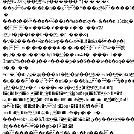
�tw2ztk]��^wy������ *{� � �;�x
��yc6ѡ��:�h�n��gr�*���x@k����
t�
���;����n���s�%sb�mky�⸟&�t�n"з5zhq���3��y"�h"ߙ�"
i� ֹ�m��f4�o!��� d�f�=��u햞
яt0�[��ϯ��l>��,�|'=���&j
�v�2����m�lciwp��ޅ6я�1��s&z���y�|
�p =w�:�r����4o�l�o�� jm(24:�飲
�gl�;��u��5�9q76�̰��xm4d�=���r ��
mtm7%�t��.j��<����p�h�$���w�k�xq�
0�,�_�/�
=o't�j`�ib-,\g�gq���b1��@��z�ᯂb��p
�u�l����k=�m\�p>��bhݖ��<ţ�p���k��3
rp�k((ȅ� ^=r���m�ҋ�e�1��ob�?||
��q�d���o ��� y��e���= :ĵgbu�ep(���7�k>� =�\�
sa,�~��/������ 3\��r�he�85��u&vfm��b�c ����n꒤
m/h��q 4��lz��w�\vh[ t�2ou>��� �f8޽�i�
ucc�p���y*�� @�ӊ ����le&�p�t� :c�-
���wȯk>1&�$Ԯ:ǳ�.7��p��b�&��ڽ�y������x[q�jzsd%g���
潄j��b��]�gtb�]ٔ��;��
q������p��*l�k �~�bg���/�