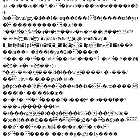
u,t.z�a��zq�b�*,�x�jrwx5�x��3x�se����#�j
q-
0s�bvu;/gzy�d��[�~#q��6��{f�j����tzf
����������.�,u!��
^���z�q�i���#v�w�%��g8��uר!
� w0w �k2�
q�ypz4h7&�.<�jgl8b=��?�wj\�i
�_�n�y�a�}p1�}e�#�)�_���q\�p;� �ƿsj�mބ���z��9/
��m��>' �d��i�yu�2i� ���r�
%��e�n���"gb��i%vƽ�r�� =�p�.5��߶
��jm�o m��x)u
#�~�=k����2l�l��w����a �~���/
��.;|bv>�:�i��gwt� 峘�
g�pcb���}hf�=�t��wƌ�4z��.tc����
���[�~��'��k�m�
�~�;ž�k�����#�s����m���f��?
���wj���� ��b%|
�s���cgj�;��q���k%6� ��"w0q�
�bc�!f���6l����d�ҏ2�*�b�9b��{
��z��6�uy9g眊��r�mt��:x�q|
�$������_��; ��g�q7z�1y����