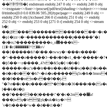
��ƃ�[ endstream endobj 247 0 obj <> endobj 248 0 obj
<>/extgstate<>/font<>/procset[/pdf/text]/shading<>/xobject<>>>/rota
0/trimbox[0.0 0.0 839.06 595.28]/type/page>> endobj 249 0 obj <>
endobj 250 0 obj [/iccbased 266 0 r] endobj 251 0 obj <> endobj
252 0 obj <> endobj 253 0 obj [271 0 r] endobj 254 0 obj <>stream
h�|
��j]9������������$����<�c�d 
�p}�|zz~|�~������������ƺ�����"�}
�r�rs;?���������o_o޽���k~
{{�~�e{�������?^��oϟ/
��{�����ß//\�\��.�rwwy�~���v����/
�˭>����z�����3~��r�8�e1_��^����ϟ�7����]
�ϸ5��>~z����_4?v�&5q�[>i�b�}
�����v�uc'u��s̈r��ie��ӊ�kf��wָi��
�4�z�ii��'�h7<�s̕s�u�����q5x�&�3mnx
�l�9���mm�x��9��j-
"�7vt��c��z���s�*��m�36���r��(a�e#.���t�y�ǝ2ޛֹ��=
[��k�it�j)
��7���6l��]����\"�'�c�2m��׉a!
���jwq�'e뎇ƹk̘�uk�lcy�/=
ʹv�fƽ����^w� �d��i1��?