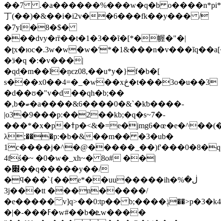
��7 .�a������%���w�q�b o����n*pi*
丁(��)�&��i�i2v��6���fk��y��� /
�7yl�8�$�
���ԁvy�rȑ��t�1�3��ĩ�[*�幄�"�|
�ʈx�юc�.3w�w�w�'*�1&���n�v���ĩq��a
�ӟ�q �:�v���|
�qdׅ�m��l�ņєz08,��u*y�}f�b�[
s���x0��4=�_�w��xڅ�t���3o�u��3
�d��ʊ�"v�d��qh�b;��
�,b�ބ�a����&6����0�&`�kƅ����-
|o3�9���p:��2��kb;�q�s~7�-
���*�x�p�ߙp�<&�=e�jmg6�œ�e�^��(�ۧ�p:3f&*
λ;���p:�b�&��m�� �3�ub�
1c����j�^�@�����_��)f'���0�8�q�
4fś�~ �0�w�_xh~� 8o# ��|
�׍��q�����y��/
�ϥ���`{��e*��uu�����ih�%ڶ�
3j���tt ���n�����/
�e�����؅v]q>��0:tp�� b;����ݙ��>p�3�k4*i��br[��mvy�.�]ko�m��.ԇ�
�|�-���ߓ�w#��b�ܧw����