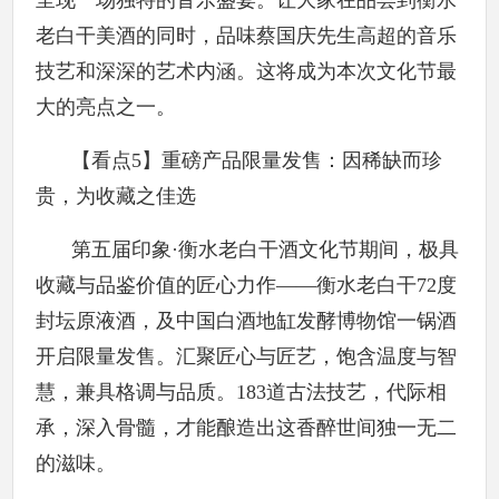
呈现一场独特的音乐盛宴。让大家在品尝到衡水
老白干美酒的同时，品味蔡国庆先生高超的音乐
技艺和深深的艺术内涵。这将成为本次文化节最
大的亮点之一。
【看点5】重磅产品限量发售：因稀缺而珍
贵，为收藏之佳选
第五届印象·衡水老白干酒文化节期间，极具
收藏与品鉴价值的匠心力作——衡水老白干72度
封坛原液酒，及中国白酒地缸发酵博物馆一锅酒
开启限量发售。汇聚匠心与匠艺，饱含温度与智
慧，兼具格调与品质。183道古法技艺，代际相
承，深入骨髓，才能酿造出这香醉世间独一无二
的滋味。