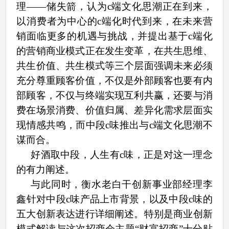
理——储失箭，认为c端文化思潮正在到来，
以消费者为中心的c端化时代到来，在未来营
销面临更多的机遇与挑战，并提出基于c端化
的营销商业模式正在发生变革，在共生思维、
共生价值、共生模式等三个层面强调未来必须
充分尊重顾客价值，不仅是外部顾客也要有内
部顾客，不仅与终端实现互利共赢，还要与消
费在场景消费、价值归属、差异化需求层面实
现情感共鸣，而中段c味推出与c端文化思潮不
谋而合。
好酒取中段，人生有c味，正是对这一理念
的有力阐述。
与此同时，衡水老白干创新事业部经理李
鑫针对中段c味产品上市背景，以及中段c味的
五大创新表达进行详细阐述。特别是商业创新
模式解读与这次招商会主题“财富招商”十分贴