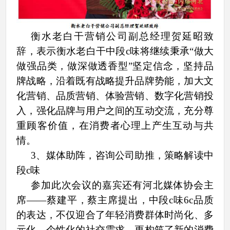
衡水老白干营销公司副总经理贺延昭致
辞，表示衡水老白干中段
c味将
继续秉承
“做大
做强品类，做深做透香型”坚定信念，
坚持品
牌战略，沿着既有战略提升品牌势能，加大文
化营销、品质营销、体验营销、数字化营销投
入，强化品牌与用户之间的互动交流，充分尊
重顾客价值，在消费者心理上产生互动与共
情。
3、
媒体助阵，咨询公司助推，策略解读中
段
c味
参加此次会议的嘉宾还有河北媒体协会主
席
——蔡建平，蔡主席提出，
中段
c味6c品质
的表达，不仅迎合了年轻消费群体时尚化、多
元化、个性化的社交需求，更构筑了新的消费