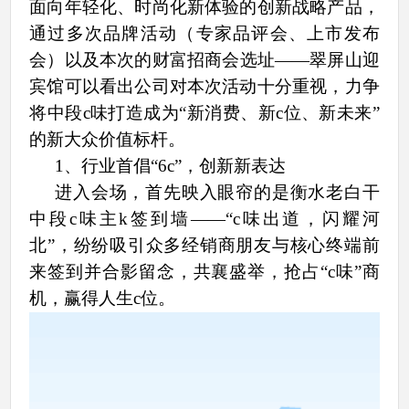
面向年轻化、时尚化新体验的创新战略产品，
通过多次品牌活动（专家品评会、上市发布
会）以及本次的财富招商会选址——翠屏山迎
宾馆可以看出公司对本次活动十分重视，力争
将中段c味打造成为“新消费、新c位、新未来”
的新大众价值标杆。
1、行业首倡“6c”，创新新表达
进入会场，首先映入眼帘的是衡水老白干
中段c味主k签到墙——“c味出道，闪耀河
北”，纷纷吸引众多经销商朋友与核心终端前
来签到并合影留念，共襄盛举，抢占“c味”商
机，赢得人生c位。