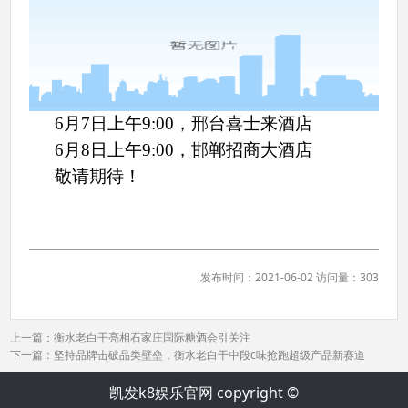
6月7日
上午
9:00，邢台喜士来酒店
6月8日
上午
9:00，邯郸招商大酒店
敬请期待！
发布时间：2021-06-02 访问量：303
上一篇：
衡水老白干亮相石家庄国际糖酒会引关注
下一篇：
坚持品牌击破品类壁垒，衡水老白干中段c味抢跑超级产品新赛道
凯发k8娱乐官网 copyright ©